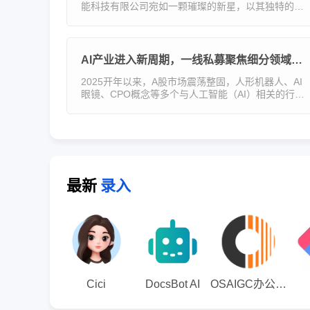
能科技有限公司宛如一颗璀璨的新星，以其独特的创
新理念与实践，为人工智能与机器人教育带来了全新
的活力与变革。作为广州映博智能科技有限公司旗下
的全资子公司
AI产业进入新周期，一线私募聚焦细分领域新机会
2025开年以来，A股市场震荡整固，人形机器人、AI
眼镜、CPO概念等多个与人工智能（AI）相关的行业
板块表现活跃。1月21日，A股人形机器人板块指数一
举创出历史新高。综合多家大中型股票私募机构2025
年的投资展望，
最新
录入
Cici
DocsBot AI
OSAIGC办公助手