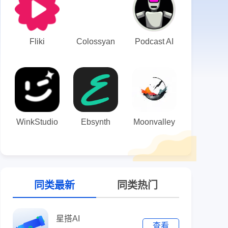
Fliki
Colossyan
Podcast AI
WinkStudio
Ebsynth
Moonvalley
同类最新
同类热门
星搭AI
查看